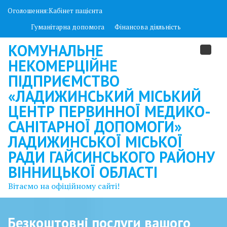
Skip
Оголошення:
to
Як замовити «Доступні ліки» через сервіс «Укрпошта.Аптека»
content
Гуманітарна допомога
Фінансова діяльність
КОМУНАЛЬНЕ
НЕКОМЕРЦІЙНЕ
ПІДПРИЄМСТВО
«ЛАДИЖИНСЬКИЙ МІСЬКИЙ
ЦЕНТР ПЕРВИННОЇ МЕДИКО-
САНІТАРНОЇ ДОПОМОГИ»
ЛАДИЖИНСЬКОЇ МІСЬКОЇ
РАДИ ГАЙСИНСЬКОГО РАЙОНУ
ВІННИЦЬКОЇ ОБЛАСТІ
Вітаємо на офіційному сайті!