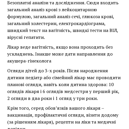
Безоплатні аналізи та дослідження. Сюди входить
загальний аналіз крові з лейкоцитарною
формулою, загальний аналіз сечі, глюкоза крові,
загальний холестерин, електрокардіограма,
швидкий текст на вагітність, швидкі тести на ВІЛ,
вірусні гепатити.
Лікар веде вагітність, якщо вона проходить без
ускладнень. Інакше може дати направлення до
акушера-гінеколога
Огляди дітей до 3-х років. Після народження
дитини педіатр або сімейний лікар має проводити
планові огляди, навіть коли дитина здорова: 10
оглядів лікаря і 6 оглядів медсестри у перший рік,
2 огляди в два роки і 1 огляд у три роки.
Крім того, серед обов’язків вашого лікаря –
вакцинація, профілактичні огляди, візити додому
(за рішенням лікаря), рецепти на ліки та медичні