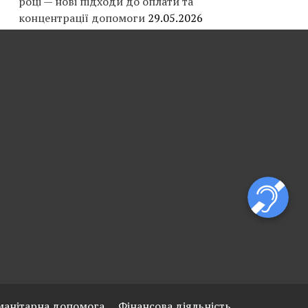
році — нові підходи до оплати та
концентрації допомоги
29.05.2026
манітарна допомога
Фінансова діяльність