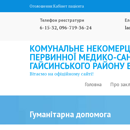
Skip
Оголошення:
Кабінет пацієнта
to
content
Телефон реєстратури
Ел
6-15-32, 096-719-36-24
la
КОМУНАЛЬНЕ НЕКОМЕРЦ
ПЕРВИННОЇ МЕДИКО-САН
ГАЙСИНСЬКОГО РАЙОНУ 
Вітаємо на офіційному сайті!
Головна
Про зак
Гуманітарна допомога